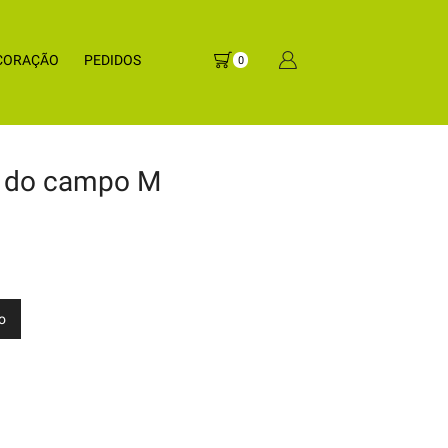
CORAÇÃO
PEDIDOS
0
s do campo M
ho