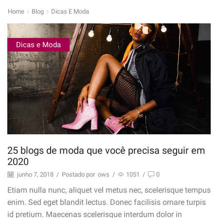
Home
Blog
Dicas E Moda
Dicas e Moda
25 blogs de moda que você precisa seguir em
2020
junho 7, 2018
/
Postado por
ows
/
1051
/
0
Etiam nulla nunc, aliquet vel metus nec, scelerisque tempus
enim. Sed eget blandit lectus. Donec facilisis ornare turpis
id pretium. Maecenas scelerisque interdum dolor in